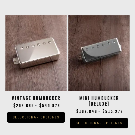
VINTAGE HUMBUCKER
MINI HUMBUCKER
(DELUXE)
$
203.665
$
540.876
-
$
197.846
$
515.272
-
SELECCIONAR OPCIONES
SELECCIONAR OPCIONES