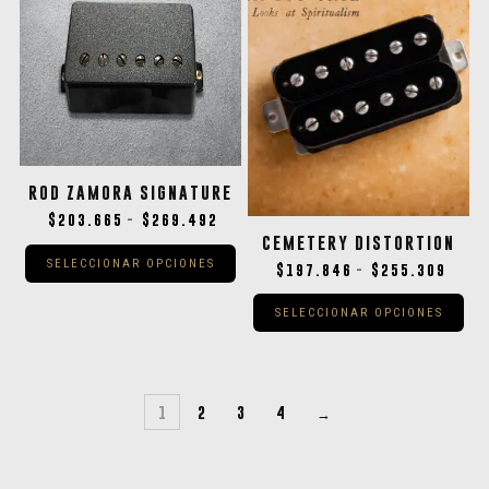
ROD ZAMORA SIGNATURE
$
203.665
$
269.492
-
CEMETERY DISTORTION
SELECCIONAR OPCIONES
$
197.846
$
255.309
-
SELECCIONAR OPCIONES
1
2
3
4
→