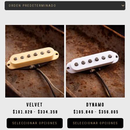
VELVET
DYNAMO
$
101.028
$
334.358
$
105.840
$
356.005
-
-
SELECCIONAR OPCIONES
SELECCIONAR OPCIONES