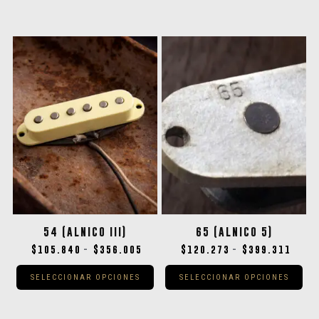
54 (ALNICO III)
65 (ALNICO 5)
$
105.840
$
356.005
$
120.273
$
399.311
-
-
SELECCIONAR OPCIONES
SELECCIONAR OPCIONES