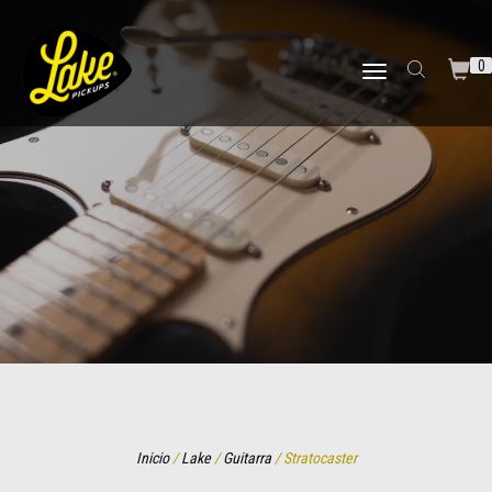
0
TOGGLE NAVIGATION
Inicio
/
Lake
/
Guitarra
/ Stratocaster