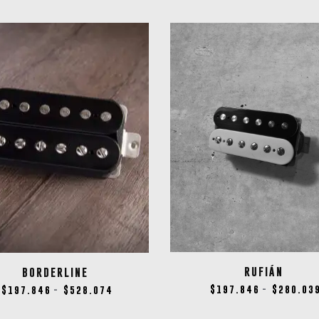
RUFIÁN
BORDERLINE
$
197.846
$
280.03
$
197.846
$
528.074
-
-