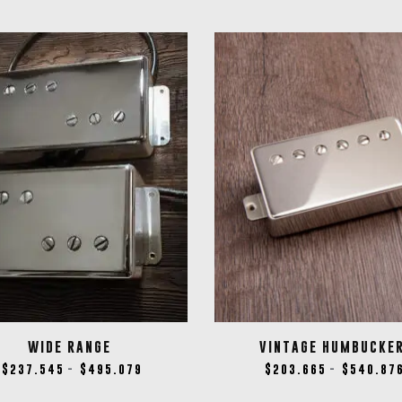
WIDE RANGE
VINTAGE HUMBUCKE
$
237.545
$
495.079
$
203.665
$
540.87
-
-