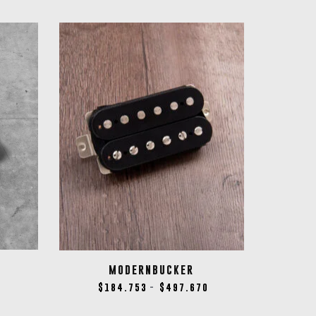
MODERNBUCKER
9
$
184.753
$
497.670
-