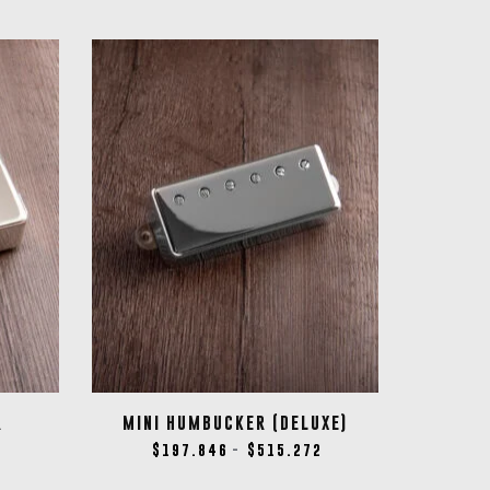
R
MINI HUMBUCKER (DELUXE)
6
$
197.846
$
515.272
-