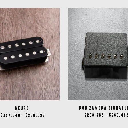
ROD ZAMORA SIGNATU
NEURO
$
203.665
$
269.49
$
197.846
$
280.039
-
-