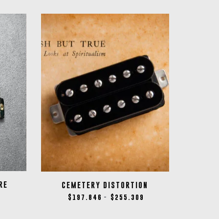
RE
CEMETERY DISTORTION
2
$
197.846
$
255.309
-