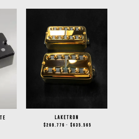
LAKETRON
TE
$
269.776
$
635.565
4
-