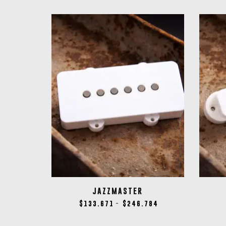
JAZZMASTER
$
133.671
$
246.784
-