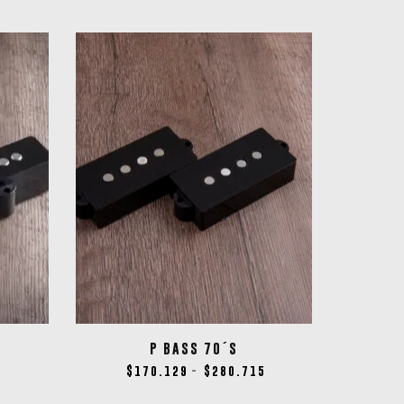
P BASS 70´S
7
$
170.129
$
280.715
-