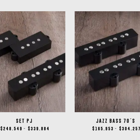
SET PJ
JAZZ BASS 70´S
$
248.549
$
339.884
$
165.953
$
304.25
-
-