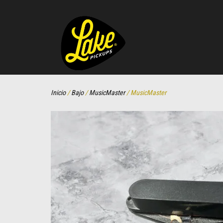
Inicio
/
Bajo
/
MusicMaster
/ MusicMaster