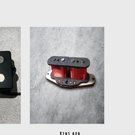
$
191.620