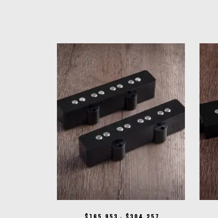
$
165.953
$
304.257
-