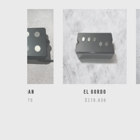
AN
EL GORDO
MUSICMAS
CANCEL
5
$
179.630
$
191