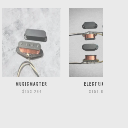
CMASTER
ELECTRIC XII
53.294
$
151.658