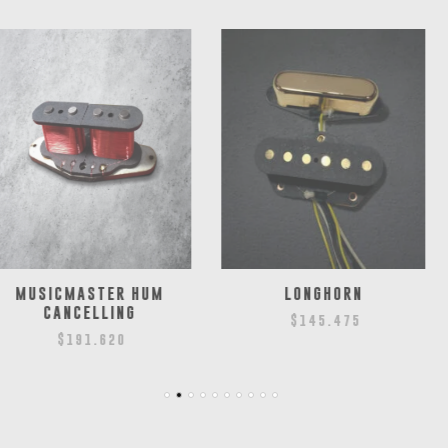
TER HUM
LONGHORN
MUSI
LING
$
145.475
$
1
.620