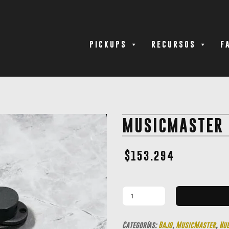
PICKUPS
RECURSOS
F
MUSICMASTER
$
153.294
Categorías:
Bajo
,
MusicMaster
,
Nu