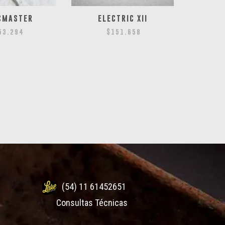
CMASTER
ELECTRIC XII
53.294
$
151.658
(54) 11 61452651
Consultas Técnicas