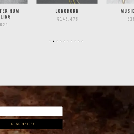
TER HUM
LONGHORN
MUSI
LING
$
145.475
$
1
.620
.