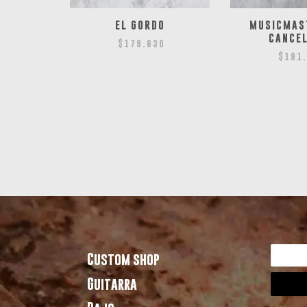
AN
EL GORDO
MUSICMAS
CANCEL
5
$
179.630
$
191
Custom shop
Guitarra