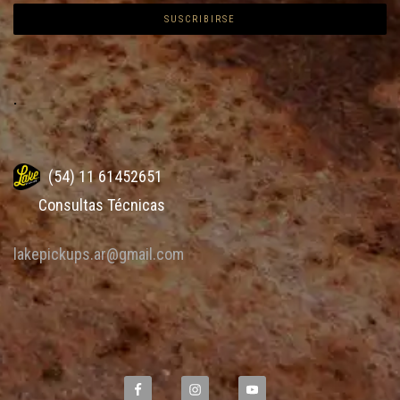
.
(54) 11 61452651
Consultas Técnicas
lakepickups.ar@gmail.com