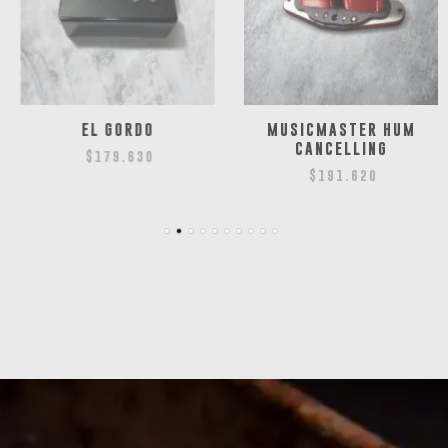
EL GORDO
MUSICMASTER HUM
CANCELLING
$
179.630
$
191.620