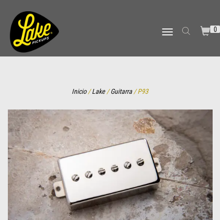
0
TOGGLE NAVIGATION
Inicio
/
Lake
/
Guitarra
/ P93