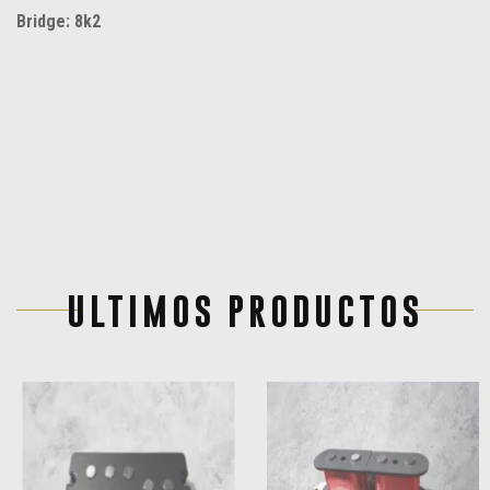
Bridge: 8k2
ULTIMOS PRODUCTOS
Pickups hechos 100% a mano